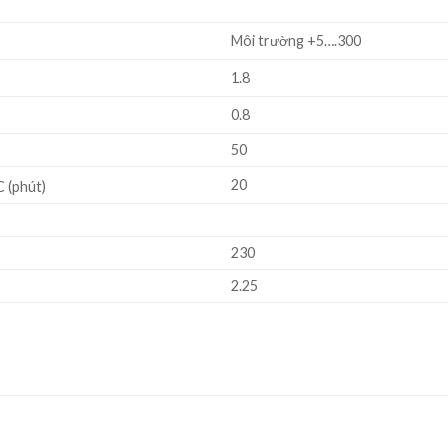
Môi trường +5….300
1.8
0.8
50
20
C (phút)
230
2.25