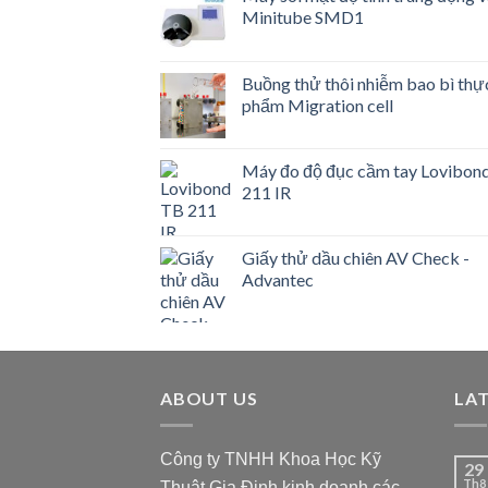
Minitube SMD1
Buồng thử thôi nhiễm bao bì thự
phẩm Migration cell
Máy đo độ đục cầm tay Lovibon
211 IR
Giấy thử dầu chiên AV Check -
Advantec
ABOUT US
LA
Công ty TNHH Khoa Học Kỹ
29
Th8
Thuật Gia Định kinh doanh các