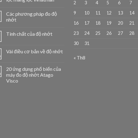
2
3
4
5
6
7
9
10
11
12
13
14
Các phương pháp đo độ
1
nhớt
16
17
18
19
20
21
23
24
25
26
27
28
Tính chất của độ nhớt
1
30
31
Vài điều cơ bản về độ nhớt
0
« Th8
20 ứng dụng phổ biến của
0
máy đo độ nhớt Atago
Visco