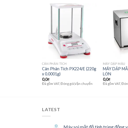
Add to
Add to
wishlist
wishlist
HUẨN LẠC TỰ ĐỘNG
CÂN PHÂN TÍCH
MÁY DẬP MẪU
ĨA XOẮN ỐC HIỆU
Cân Phân Tích PX224/E (220g
MÁY DẬP MẪU
O
x 0.0001g)
LỚN
0,0
₫
0,0
₫
 Đóng gói,Vận chuyển
Đã gồm VAT, Đóng gói,Vận chuyển
Đã gồm VAT, Đón
LATEST
Máy soi mật độ tinh trùng động v