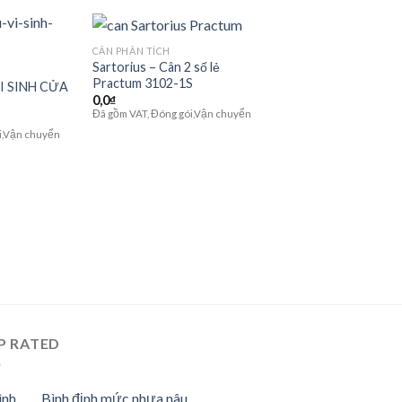
CÂN PHÂN TÍCH
Sartorius – Cân 2 số lẻ
Practum 3102-1S
I SINH CỬA
Add to
Add to
0,0
₫
wishlist
wishlist
Đã gồm VAT, Đóng gói,Vận chuyển
i,Vận chuyển
P RATED
Bình định mức nhựa nâu