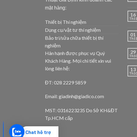
mặt hàng:
16
Th1
Thiết bị Thí nghiệm
Dụng cụ/vật tư thí nghiệm
01
Bảo trì/sửa chữa thiết bị thí
Th1
nghiệm
29
Hân hạnh được phục vụ Quý
Th1
Khách Hàng. Mọi chi tiết xin vui
lòng liên hệ:
13
Th1
ĐT: 028 2229 5859
Email: giadinh@giadico.com
MST: 0316223235 Do Sở KH&ĐT
Tp.HCM cấp
Chat hỗ trợ