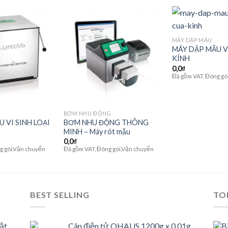
MÁY DẬP MẪU
MÁY DẬP MẪU V
Add to
Add to
KÍNH
wishlist
wishlist
0,0
₫
Đã gồm VAT, Đóng gó
BƠM NHU ĐỘNG
 VI SINH LOẠI
BƠM NHU ĐỘNG THÔNG
MINH – Máy rót mẫu
0,0
₫
g gói,Vận chuyển
Đã gồm VAT, Đóng gói,Vận chuyển
BEST SELLING
TO
ật
Cân điện tử OHAUS 1200g x 0.01g