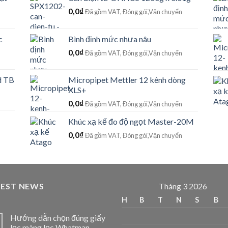
0,0
₫
Đã gồm VAT, Đóng gói,Vận chuyển
c
Bình định mức nhựa nâu
0,0
₫
Đã gồm VAT, Đóng gói,Vận chuyển
d TB
Micropipet Mettler 12 kênh dòng
XLS+
0,0
₫
Đã gồm VAT, Đóng gói,Vận chuyển
Khúc xạ kế đo độ ngọt Master-20M
0,0
₫
Đã gồm VAT, Đóng gói,Vận chuyển
TEST NEWS
Tháng 3 2026
H
B
T
N
S
B
Hướng dẫn chọn đúng giấy
lọc màng lọc Whatman