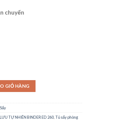
ận chuyển
O GIỎ HÀNG
 Sấy
 LƯU TỰ NHIÊN BINDER ED 260
,
Tủ sấy phòng