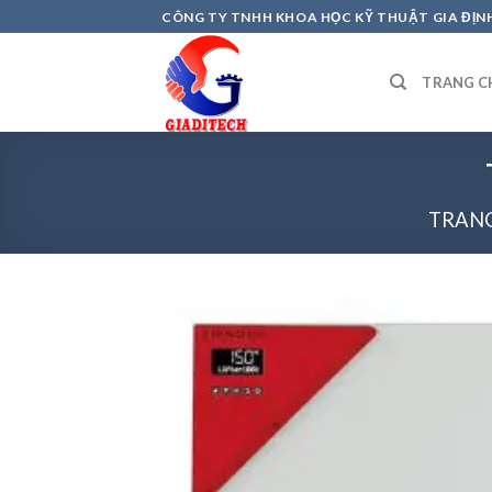
Skip
CÔNG TY TNHH KHOA HỌC KỸ THUẬT GIA ĐỊN
to
content
TRANG C
TRAN