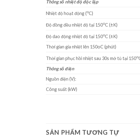
Thông số nhiệt độ độc lập
o
Nhiệt độ hoạt động (
C)
o
Độ đồng đều nhiệt độ tại 150
C (±K)
o
Độ dao động nhiệt độ tại 150
C (±K)
Thời gian gia nhiệt lên 150oC (phút)
o
Thời gian phục hồi nhiệt sau 30s mở tủ tại 150
Thông số điện
Nguồn điện (V):
Công suất (kW)
SẢN PHẨM TƯƠNG TỰ