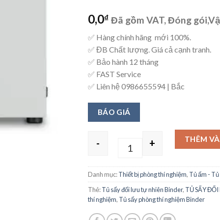
0,0
₫
Đã gồm VAT, Đóng gói,V
✅ Hàng chính hãng mới 100%.
✅ ĐB Chất lượng. Giá cả cạnh tranh.
✅ Bảo hành 12 tháng
✅ FAST Service
✅ Liên hệ 0986655594 | Bắc
BÁO GIÁ
THÊM VÀ
-
+
Quantity
Danh mục:
Thiết bị phòng thí nghiệm
,
Tủ ấm - Tủ
Thẻ:
Tủ sấy đối lưu tự nhiên Binder
,
TỦ SẤY ĐỐI
thí nghiệm
,
Tủ sấy phòng thí nghiệm Binder