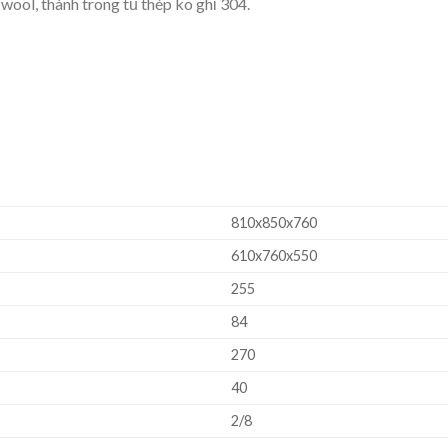
 wool, thành trong tủ thép ko ghỉ 304.
810x850x760
610x760x550
255
84
270
40
2/8