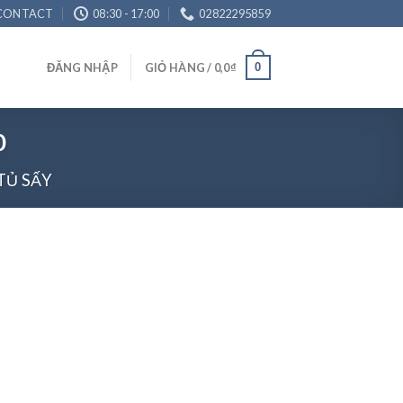
CONTACT
08:30 - 17:00
02822295859
0
ĐĂNG NHẬP
GIỎ HÀNG /
0,0
₫
0
TỦ SẤY