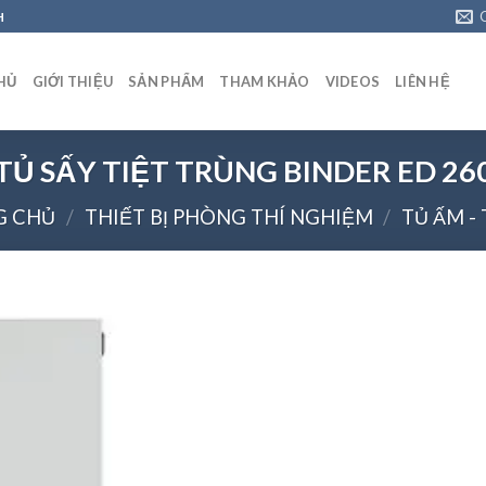
H
HỦ
GIỚI THIỆU
SẢN PHẨM
THAM KHẢO
VIDEOS
LIÊN HỆ
TỦ SẤY TIỆT TRÙNG BINDER ED 26
G CHỦ
/
THIẾT BỊ PHÒNG THÍ NGHIỆM
/
TỦ ẤM - 
Add to
wishlist