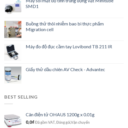
Máy soi mật độ tinh trùng động vật Minitube
SMD1
Buồng thử thôi nhiễm bao bì thực phẩm
Migration cell
Máy đo độ đục cầm tay Lovibond TB 211 IR
Giấy thử dầu chiên AV Check - Advantec
BEST SELLING
Cân điện tử OHAUS 1200g x 0.01g
0,0
₫
Đã gồm VAT, Đóng gói,Vận chuyển