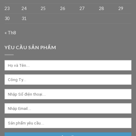
23
24
25
26
27
28
29
30
31
« Th8
YÊU CẦU SẢN PHẨM