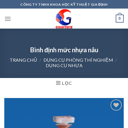
Skip
CÔNG TY TNHH KHOA HỌC KỸ THUẬT GIA ĐỊNH
to
content
0
Bình định mức nhựa nâu
TRANG CHỦ
/
DỤNG CỤ PHÒNG THÍ NGHIỆM
/
DỤNG CỤ NHỰA
LỌC
Add to