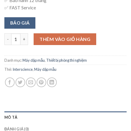
✅ Bảo hành 12 tháng
✅ FAST Service
BÁO GIÁ
MÁY DẬP MẪU VI SINH CỠ NHỎ số lượng
THÊM VÀO GIỎ HÀNG
Danh mục:
Máy dập mẫu
,
Thiết bị phòng thí nghiệm
Thẻ:
Interscience
,
Máy dập mẫu
MÔ TẢ
ĐÁNH GIÁ (0)