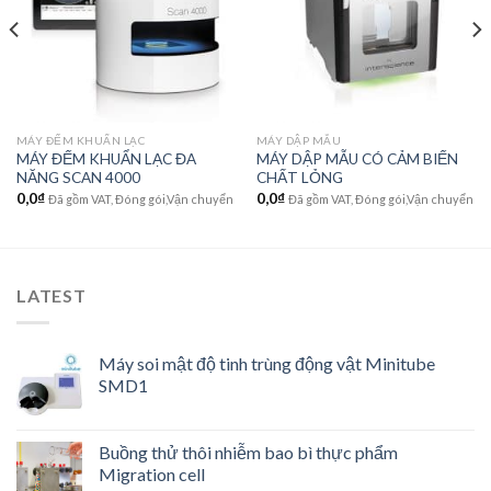
wishlist
wishlist
MÁY ĐẾM KHUẨN LẠC
MÁY DẬP MẪU
MÁY ĐẾM KHUẨN LẠC ĐA
MÁY DẬP MẪU CÓ CẢM BIẾN
NĂNG SCAN 4000
CHẤT LỎNG
0,0
₫
0,0
₫
Đã gồm VAT, Đóng gói,Vận chuyển
Đã gồm VAT, Đóng gói,Vận chuyển
LATEST
Máy soi mật độ tinh trùng động vật Minitube
SMD1
Buồng thử thôi nhiễm bao bì thực phẩm
Migration cell