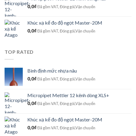
0,0
₫
Đã gồm VAT, Đóng gói,Vận chuyển
Khúc xạ kế đo độ ngọt Master-20M
0,0
₫
Đã gồm VAT, Đóng gói,Vận chuyển
TOP RATED
Bình định mức nhựa nâu
0,0
₫
Đã gồm VAT, Đóng gói,Vận chuyển
Micropipet Mettler 12 kênh dòng XLS+
0,0
₫
Đã gồm VAT, Đóng gói,Vận chuyển
Khúc xạ kế đo độ ngọt Master-20M
0,0
₫
Đã gồm VAT, Đóng gói,Vận chuyển