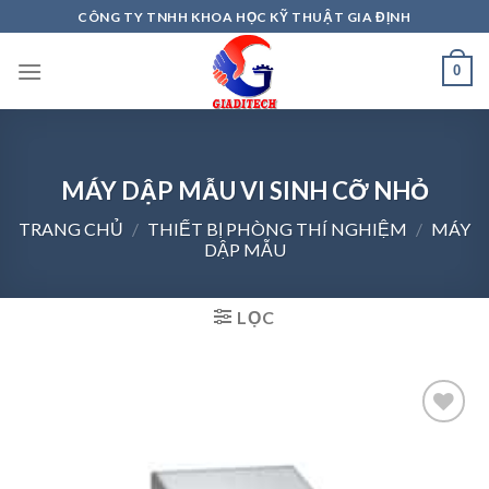
Skip
CÔNG TY TNHH KHOA HỌC KỸ THUẬT GIA ĐỊNH
to
content
0
MÁY DẬP MẪU VI SINH CỠ NHỎ
TRANG CHỦ
/
THIẾT BỊ PHÒNG THÍ NGHIỆM
/
MÁY
DẬP MẪU
LỌC
Add to