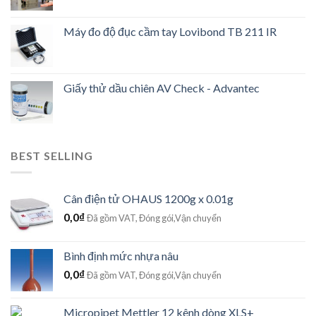
Máy đo độ đục cầm tay Lovibond TB 211 IR
Giấy thử dầu chiên AV Check - Advantec
BEST SELLING
Cân điện tử OHAUS 1200g x 0.01g
0,0
₫
Đã gồm VAT, Đóng gói,Vận chuyển
Bình định mức nhựa nâu
0,0
₫
Đã gồm VAT, Đóng gói,Vận chuyển
Micropipet Mettler 12 kênh dòng XLS+