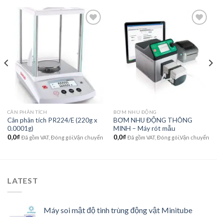
Add to
Add to
wishlist
wishlist
CÂN PHÂN TÍCH
BƠM NHU ĐỘNG
Cân phân tích PR224/E (220g x
BƠM NHU ĐỘNG THÔNG
0.0001g)
MINH – Máy rót mẫu
0,0
₫
0,0
₫
Đã gồm VAT, Đóng gói,Vận chuyển
Đã gồm VAT, Đóng gói,Vận chuyển
LATEST
Máy soi mật độ tinh trùng động vật Minitube