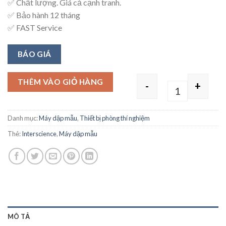
✅ Chất lượng. Giá cả cạnh tranh.
✅ Bảo hành 12 tháng
✅ FAST Service
BÁO GIÁ
THÊM VÀO GIỎ HÀNG
-
+
Quantity
Danh mục:
Máy dập mẫu
,
Thiết bị phòng thí nghiệm
Thẻ:
Interscience
,
Máy dập mẫu
MÔ TẢ