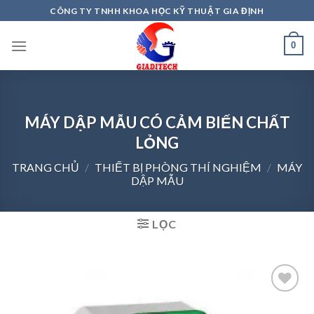
Skip
CÔNG TY TNHH KHOA HỌC KỸ THUẬT GIA ĐỊNH
to
content
0
MÁY DẬP MẪU CÓ CẢM BIẾN CHẤT
LỎNG
TRANG CHỦ
/
THIẾT BỊ PHÒNG THÍ NGHIỆM
/
MÁY
DẬP MẪU
LỌC