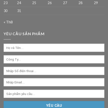
23
24
25
26
27
28
29
30
31
« Th8
YÊU CẦU SẢN PHẨM