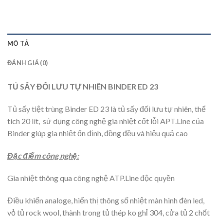
MÔ TẢ
ĐÁNH GIÁ (0)
TỦ SẤY ĐỐI LƯU TỰ NHIÊN BINDER ED 23
Tủ sấy tiệt trùng Binder ED 23 là tủ sấy đối lưu tự nhiên, thể
tích 20 lít, sử dụng công nghệ gia nhiệt cốt lỗi APT.Line của
Binder giúp gia nhiệt ổn định, đồng đều và hiệu quả cao
Đặc điểm công nghệ:
Gia nhiệt thông qua công nghệ ATP.Line độc quyền
Điều khiển analoge, hiển thị thông số nhiệt màn hình đèn led,
vỏ tủ rock wool, thành trong tủ thép ko ghỉ 304, cửa tủ 2 chốt