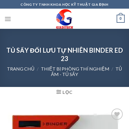
Skip
CÔNG TY TNHH KHOA HỌC KỸ THUẬT GIA ĐỊNH
to
content
0
TỦ SẤY ĐỐI LƯU TỰ NHIÊN BINDER ED
23
TRANG CHỦ
/
THIẾT BỊ PHÒNG THÍ NGHIỆM
/
TỦ
ẤM - TỦ SẤY
LỌC