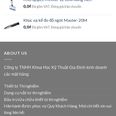
0,0
₫
Đã gồm VAT, Đóng gói,Vận chuyển
Khúc xạ kế đo độ ngọt Master-20M
0,0
₫
Đã gồm VAT, Đóng gói,Vận chuyển
ABOUT US
Công ty TNHH Khoa Học Kỹ Thuật Gia Định kinh doanh
các mặt hàng:
Thiết bị Thí nghiệm
Dụng cụ/vật tư thí nghiệm
Bảo trì/sửa chữa thiết bị thí nghiệm
Hân hạnh được phục vụ Quý Khách Hàng. Mọi chi tiết xin vui
lòng liên hệ: