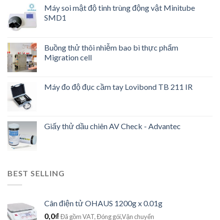
Máy soi mật độ tinh trùng động vật Minitube
SMD1
Buồng thử thôi nhiễm bao bì thực phẩm
Migration cell
Máy đo độ đục cầm tay Lovibond TB 211 IR
Giấy thử dầu chiên AV Check - Advantec
BEST SELLING
Cân điện tử OHAUS 1200g x 0.01g
0,0
₫
Đã gồm VAT, Đóng gói,Vận chuyển