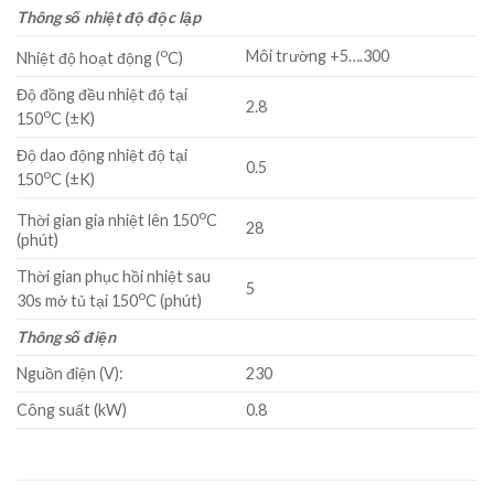
Thông số nhiệt độ độc lập
o
Môi trường +5….300
Nhiệt độ hoạt động (
C)
Độ đồng đều nhiệt độ tại
2.8
o
150
C (±K)
Độ dao động nhiệt độ tại
0.5
o
150
C (±K)
o
Thời gian gia nhiệt lên 150
C
28
(phút)
Thời gian phục hồi nhiệt sau
5
o
30s mở tủ tại 150
C (phút)
Thông số điện
Nguồn điện (V):
230
Công suất (kW)
0.8