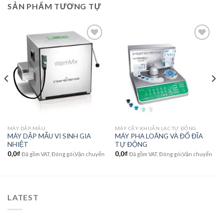
SẢN PHẨM TƯƠNG TỰ
Add to
Add to
wishlist
wishlist
MÁY DẬP MẪU
MÁY CẤY KHUẨN LẠC TỰ ĐỘNG
MÁY DẬP MẪU VI SINH GIA
MÁY PHA LOÃNG VÀ ĐỔ ĐĨA
NHIỆT
TỰ ĐỘNG
0,0
₫
0,0
₫
Đã gồm VAT, Đóng gói,Vận chuyển
Đã gồm VAT, Đóng gói,Vận chuyển
LATEST