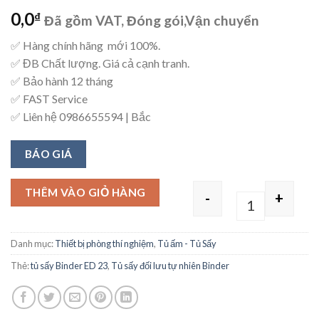
0,0
₫
Đã gồm VAT, Đóng gói,Vận chuyển
✅ Hàng chính hãng mới 100%.
✅ ĐB Chất lượng. Giá cả cạnh tranh.
✅ Bảo hành 12 tháng
✅ FAST Service
✅ Liên hệ 0986655594 | Bắc
BÁO GIÁ
THÊM VÀO GIỎ HÀNG
-
+
Quantity
Danh mục:
Thiết bị phòng thí nghiệm
,
Tủ ấm - Tủ Sấy
Thẻ:
tủ sấy Binder ED 23
,
Tủ sấy đối lưu tự nhiên Binder