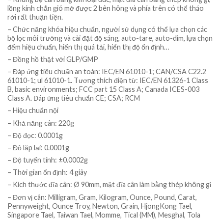
lồng kính chắn gió mở được 2 bên hông và phía trên có thể tháo
rời rất thuận tiện.
– Chức năng khóa hiệu chuẩn, người sử dụng có thể lựa chọn các
bộ lọc môi trường và cài đặt độ sáng, auto-tare, auto-dim, lựa chọn
đểm hiệu chuẩn, hiển thị quá tải, hiển thị độ ổn định…
– Đồng hồ thật với GLP/GMP
– Đáp ứng tiêu chuẩn an toàn: IEC/EN 61010-1; CAN/CSA C22.2
61010-1; ul 61010-1. Tương thích điện từ: IEC/EN 61326-1 Class
B, basic environments; FCC part 15 Class A; Canada ICES-003
Class A. Đáp ứng tiêu chuẩn CE; CSA; RCM
– Hiệu chuẩn nội
– Khả năng cân: 220g
– Độ đọc: 0.0001g
– Độ lặp lại: 0.0001g
– Độ tuyến tính: ±0.0002g
– Thời gian ổn định: 4 giây
– Kích thước đĩa cân: Ø 90mm, mặt đĩa cân làm bằng thép không gỉ
– Đơn vị cân: Milligram, Gram, Kilogram, Ounce, Pound, Carat,
Pennyweight, Ounce Troy, Newton, Grain, HjongKong Tael,
Singapore Tael, Taiwan Tael, Momme, Tical (MM), Mesghal, Tola