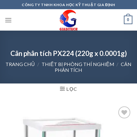
Skip
CÔNG TY TNHH KHOA HỌC KỸ THUẬT GIA ĐỊNH
to
content
0
Cân phân tích PX224 (220g x 0.0001g)
TRANG CHỦ
/
THIẾT BỊ PHÒNG THÍ NGHIỆM
/
CÂN
PHÂN TÍCH
LỌC
Add to