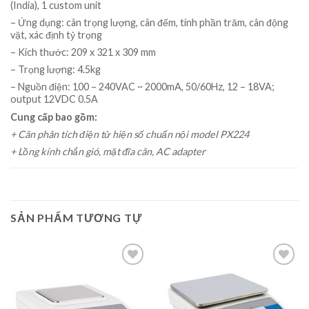
(India), 1 custom unit
– Ứng dụng: cân trọng lượng, cân đếm, tính phần trăm, cân động
vật, xác định tỷ trọng
– Kích thước: 209 x 321 x 309 mm
– Trọng lượng: 4.5kg
– Nguồn điện: 100 – 240VAC ~ 2000mA, 50/60Hz, 12 – 18VA;
output 12VDC 0.5A
Cung cấp bao gồm:
+ Cân phân tích điện tử hiện số chuẩn nội model PX224
+ Lồng kính chắn gió, mặt đĩa cân, AC adapter
SẢN PHẨM TƯƠNG TỰ
Add to
Add to
wishlist
wishlist