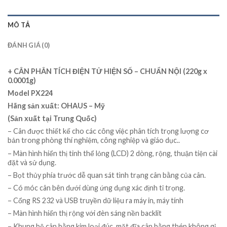
MÔ TẢ
ĐÁNH GIÁ (0)
+ CÂN PHÂN TÍCH ĐIỆN TỬ HIỆN SỐ – CHUẨN NỘI
(220g x
0.0001g)
Model PX224
Hãng sản xuất: OHAUS – Mỹ
(Sản xuất tại Trung Quốc)
– Cân được thiết kế cho các công việc phân tích trọng lượng cơ
bản trong phòng thí nghiệm, công nghiệp và giáo dục..
– Màn hình hiển thị tinh thể lỏng (LCD) 2 dòng, rộng, thuận tiện cài
đặt và sử dụng.
– Bọt thủy phía trước dễ quan sát tình trạng cân bằng của cân.
– Có móc cân bên dưới dùng ứng dụng xác định tỉ trọng.
– Cổng RS 232 và USB truyền dữ liệu ra máy in, máy tính
– Màn hình hiển thị rộng với đèn sáng nền backlit
– Khung bệ cân bằng kim loại đúc, mặt đĩa cân bằng thép không gỉ,