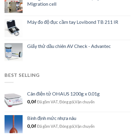
Migration cell
Máy đo độ đục cầm tay Lovibond TB 211 IR
Giấy thử dầu chiên AV Check - Advantec
BEST SELLING
Cân điện tử OHAUS 1200g x 0.01g
0,0
₫
Đã gồm VAT, Đóng gói,Vận chuyển
Bình định mức nhựa nâu
0,0
₫
Đã gồm VAT, Đóng gói,Vận chuyển