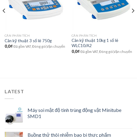
CÂN PHÂN TÍCH
CÂN PHÂN TÍCH
Cân kỹ thuật 10kg 1 số lẻ
Cân kỹ thuật 3 số lẻ 750g
WLC10/A2
0,0
₫
Đã gồm VAT, Đóng gói,Vận chuyển
0,0
₫
Đã gồm VAT, Đóng gói,Vận chuyển
LATEST
Máy soi mật độ tinh trùng động vật Minitube
SMD1
Buồng thử thôi nhiễm bao bì thực phẩm