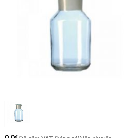
wishlist
0,0
₫