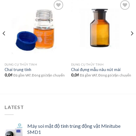
Add to
Add to
wishlist
wishlist
DỤNG CỤ THỦY TINH
DỤNG CỤ THỦY TINH
Chai trung tính
Chai đựng mẫu nâu nút mài
0,0
₫
0,0
₫
Đã gồm VAT, Đóng gói,Vận chuyển
Đã gồm VAT, Đóng gói,Vận chuyển
LATEST
Máy soi mật độ tinh trùng động vật Minitube
SMD1