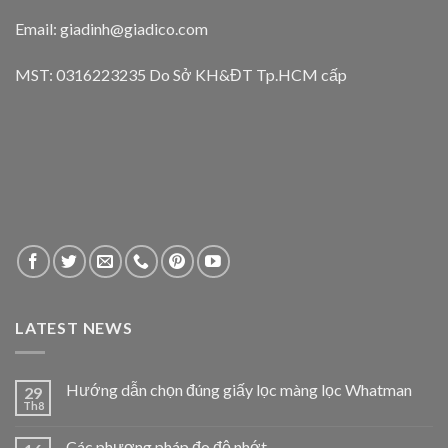
Email: giadinh@giadico.com
MST: 0316223235 Do Sở KH&ĐT Tp.HCM cấp
LATEST NEWS
Hướng dẫn chọn đúng giấy lọc màng lọc Whatman
29
Th8
Các phương pháp đo độ nhớt