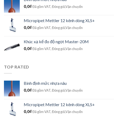
0,0
₫
Đã gồm VAT, Đóng gói,Vận chuyển
Micropipet Mettler 12 kênh dòng XLS+
0,0
₫
Đã gồm VAT, Đóng gói,Vận chuyển
Khúc xạ kế đo độ ngọt Master-20M
0,0
₫
Đã gồm VAT, Đóng gói,Vận chuyển
TOP RATED
Bình định mức nhựa nâu
0,0
₫
Đã gồm VAT, Đóng gói,Vận chuyển
Micropipet Mettler 12 kênh dòng XLS+
0,0
₫
Đã gồm VAT, Đóng gói,Vận chuyển