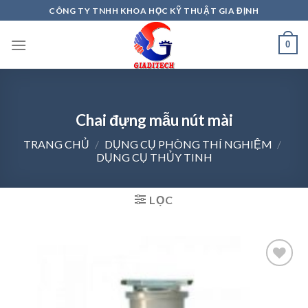
Skip
CÔNG TY TNHH KHOA HỌC KỸ THUẬT GIA ĐỊNH
to
content
0
Chai đựng mẫu nút mài
TRANG CHỦ
/
DỤNG CỤ PHÒNG THÍ NGHIỆM
/
DỤNG CỤ THỦY TINH
LỌC
Add to