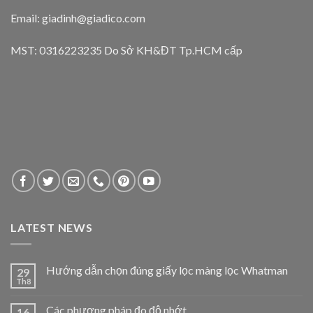
Email: giadinh@giadico.com
MST: 0316223235 Do Sở KH&ĐT Tp.HCM cấp
LATEST NEWS
Hướng dẫn chọn đúng giấy lọc màng lọc Whatman
29
Th8
Các phương pháp đo độ nhớt
16