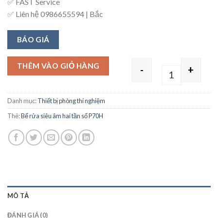
✅ FAST Service
✅ Liên hệ 0986655594 | Bắc
BÁO GIÁ
THÊM VÀO GIỎ HÀNG
-
+
Quantity
Danh mục:
Thiết bị phòng thí nghiệm
Thẻ:
Bể rửa siêu âm hai tần số P70H
MÔ TẢ
ĐÁNH GIÁ (0)