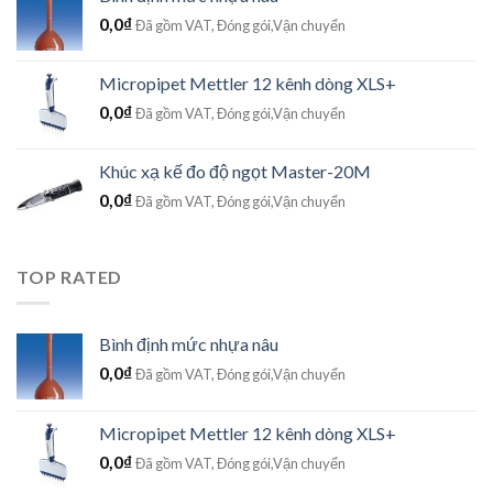
0,0
₫
Đã gồm VAT, Đóng gói,Vận chuyển
Micropipet Mettler 12 kênh dòng XLS+
0,0
₫
Đã gồm VAT, Đóng gói,Vận chuyển
Khúc xạ kế đo độ ngọt Master-20M
0,0
₫
Đã gồm VAT, Đóng gói,Vận chuyển
TOP RATED
Bình định mức nhựa nâu
0,0
₫
Đã gồm VAT, Đóng gói,Vận chuyển
Micropipet Mettler 12 kênh dòng XLS+
0,0
₫
Đã gồm VAT, Đóng gói,Vận chuyển