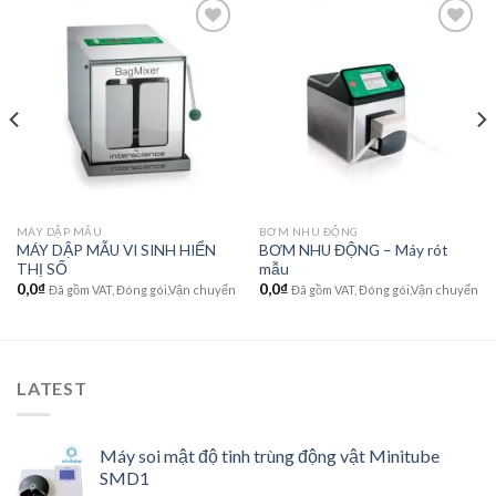
Add to
Add to
wishlist
wishlist
MÁY DẬP MẪU
BƠM NHU ĐỘNG
MÁY DẬP MẪU VI SINH HIỂN
BƠM NHU ĐỘNG – Máy rót
THỊ SỐ
mẫu
0,0
₫
0,0
₫
Đã gồm VAT, Đóng gói,Vận chuyển
Đã gồm VAT, Đóng gói,Vận chuyển
LATEST
Máy soi mật độ tinh trùng động vật Minitube
SMD1