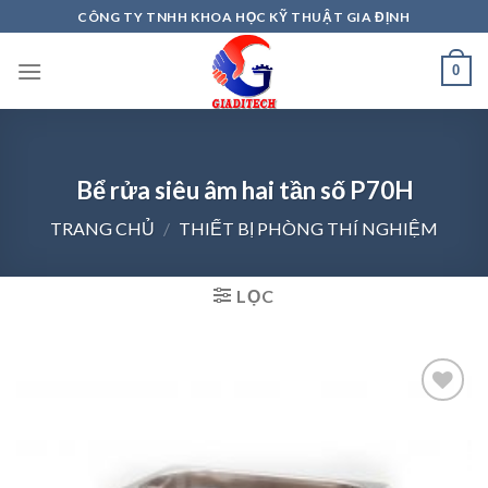
Skip
CÔNG TY TNHH KHOA HỌC KỸ THUẬT GIA ĐỊNH
to
content
0
Bể rửa siêu âm hai tần số P70H
TRANG CHỦ
/
THIẾT BỊ PHÒNG THÍ NGHIỆM
LỌC
Add to
wishlist