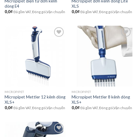
Micropipet điện tử đơn kênh
Micropipet đơn kênh dòng Lite
dòng E4
XLS
0,0
₫
0,0
₫
Đã gồm VAT, Đóng gói,Vận chuyển
Đã gồm VAT, Đóng gói,Vận chuyển
Add to
Add to
wishlist
wishlist
MICROPIPET
MICROPIPET
Micropipet Mettler 12 kênh dòng
Micropipet Mettler 8 kênh dòng
XLS+
XLS+
0,0
₫
0,0
₫
Đã gồm VAT, Đóng gói,Vận chuyển
Đã gồm VAT, Đóng gói,Vận chuyển