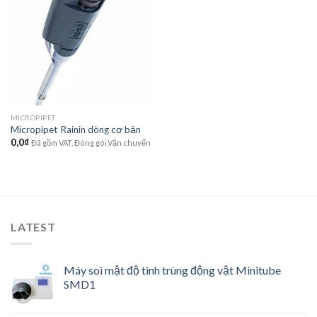
Add to
wishlist
MICROPIPET
Micropipet Rainin dòng cơ bản
0,0
₫
Đã gồm VAT, Đóng gói,Vận chuyển
LATEST
Máy soi mật độ tinh trùng động vật Minitube
SMD1