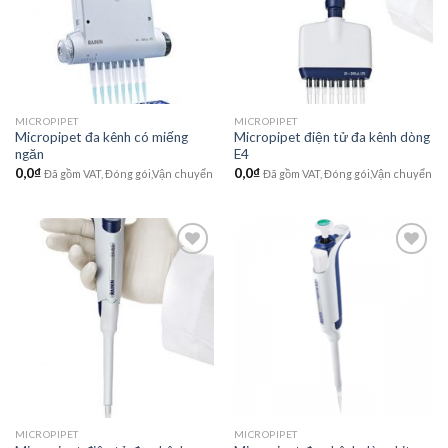
wishlist
wishlist
MICROPIPET
MICROPIPET
Micropipet đa kênh có miếng
Micropipet điện tử đa kênh dòng
ngăn
E4
0,0
₫
0,0
₫
Đã gồm VAT, Đóng gói,Vận chuyển
Đã gồm VAT, Đóng gói,Vận chuyển
Add to
Add to
wishlist
wishlist
MICROPIPET
MICROPIPET