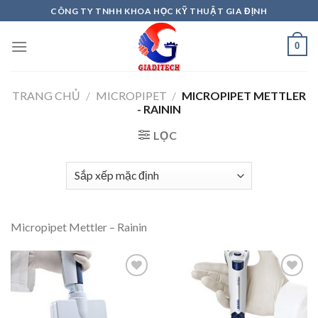
Skip
CÔNG TY TNHH KHOA HỌC KỸ THUẬT GIA ĐỊNH
to
content
0
TRANG CHỦ
/
MICROPIPET
/
MICROPIPET METTLER
- RAININ
LỌC
Micropipet Mettler – Rainin
Add to
Add to