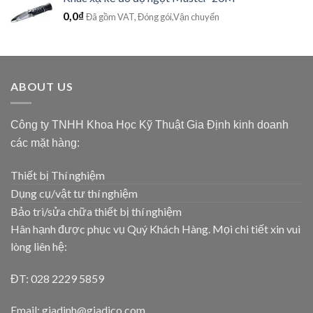
0,0
₫
Đã gồm VAT, Đóng gói,Vận chuyển
ABOUT US
Công ty TNHH Khoa Học Kỹ Thuật Gia Định kinh doanh
các mặt hàng:
Thiết bị Thí nghiệm
Dụng cụ/vật tư thí nghiệm
Bảo trì/sửa chữa thiết bị thí nghiệm
Hân hạnh được phục vụ Quý Khách Hàng. Mọi chi tiết xin vui
lòng liên hệ:
ĐT: 028 2229 5859
Email: giadinh@giadico.com