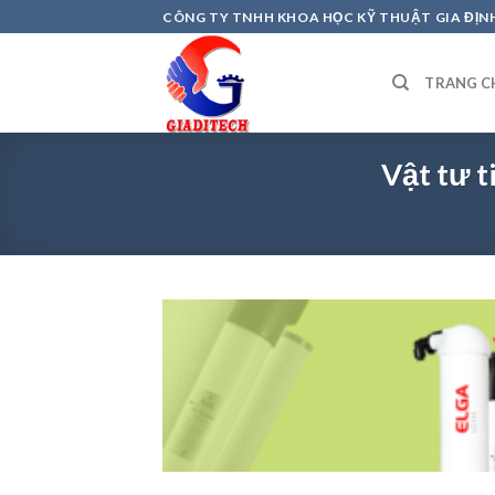
Skip
CÔNG TY TNHH KHOA HỌC KỸ THUẬT GIA ĐỊN
to
content
TRANG C
Vật tư 