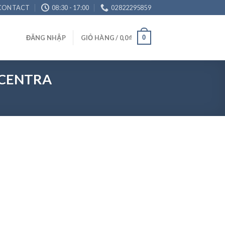
CONTACT
08:30 - 17:00
02822295859
0
ĐĂNG NHẬP
GIỎ HÀNG /
0,0
₫
a CENTRA