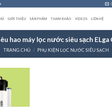
H
HỦ
GIỚI THIỆU
SẢN PHẨM
THAM KHẢO
VIDEOS
LIÊN HỆ
tiêu hao máy lọc nước siêu sạch ELg
TRANG CHỦ
/
PHỤ KIỆN LỌC NƯỚC SIÊU SẠCH
Add to
wishlist