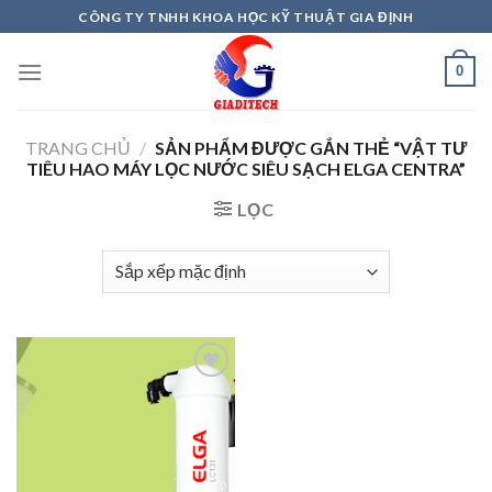
Skip
CÔNG TY TNHH KHOA HỌC KỸ THUẬT GIA ĐỊNH
to
content
0
TRANG CHỦ
/
SẢN PHẨM ĐƯỢC GẮN THẺ “VẬT TƯ
TIÊU HAO MÁY LỌC NƯỚC SIÊU SẠCH ELGA CENTRA”
LỌC
Add to
wishlist