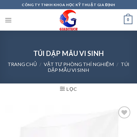
Skip
CÔNG TY TNHH KHOA HỌC KỸ THUẬT GIA ĐỊNH
to
content
0
TÚI DẬP MẪU VI SINH
TRANG CHỦ
/
VẬT TƯ PHÒNG THÍ NGHIỆM
/
TÚI
DẬP MẪU VI SINH
LỌC
Add to