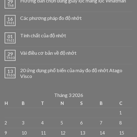
Hướng dẫn chọn đúng giấy lọc màng lọc Whatman
29
Th8
Các phương pháp đo độ nhớt
16
Th11
Tính chất của độ nhớt
01
Th11
Vài điều cơ bản về độ nhớt
29
Th10
20 ứng dụng phổ biến của máy đo độ nhớt Atago
13
Th10
Visco
Tháng 3 2026
H
B
T
N
S
B
C
1
2
3
4
5
6
7
8
9
10
11
12
13
14
15