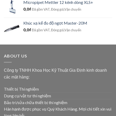
Micropipet Mettler 12 kênh dòng XLS+
0,0
₫
Đã gồm VAT, Đóng gói,Vận chuyển
Khúc xạ kế đo độ ngọt Master-20M
0,0
₫
Đã gồm VAT, Đóng gói,Vận chuyển
ABOUT US
Công ty TNHH Khoa Học Kỹ Thuật Gia Định kinh doanh
các mặt hàng:
Thiết bị Thí nghiệm
Dụng cụ/vật tư thí nghiệm
Bảo trì/sửa chữa thiết bị thí nghiệm
Hân hạnh được phục vụ Quý Khách Hàng. Mọi chi tiết xin vui
lòng liên hệ: