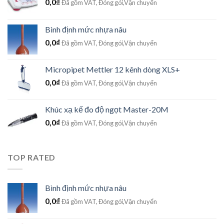
0,0
₫
Đã gồm VAT, Đóng gói,Vận chuyển
Bình định mức nhựa nâu
0,0
₫
Đã gồm VAT, Đóng gói,Vận chuyển
Micropipet Mettler 12 kênh dòng XLS+
0,0
₫
Đã gồm VAT, Đóng gói,Vận chuyển
Khúc xạ kế đo độ ngọt Master-20M
0,0
₫
Đã gồm VAT, Đóng gói,Vận chuyển
TOP RATED
Bình định mức nhựa nâu
0,0
₫
Đã gồm VAT, Đóng gói,Vận chuyển