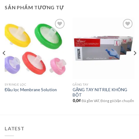
SẢN PHẨM TƯƠNG TỰ
Add to
Add to
wishlist
wishlist
SYRINGE LỌC
GĂNG TAY
GĂNG TAY NITRILE KHÔNG
Đầu lọc Membrane Solution
BỘT
0,0
₫
Đã gồm VAT, Đóng gói,Vận chuyển
LATEST