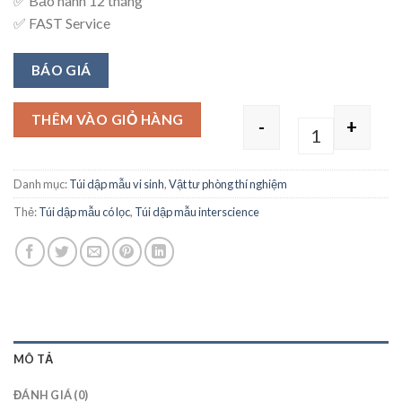
✅ Bảo hành 12 tháng
✅ FAST Service
BÁO GIÁ
THÊM VÀO GIỎ HÀNG
-
+
Quantity
Danh mục:
Túi dập mẫu vi sinh
,
Vật tư phòng thí nghiệm
Thẻ:
Túi dập mẫu có lọc
,
Túi dập mẫu interscience
MÔ TẢ
ĐÁNH GIÁ (0)