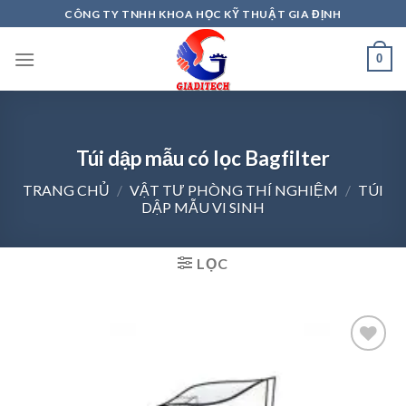
Skip
CÔNG TY TNHH KHOA HỌC KỸ THUẬT GIA ĐỊNH
to
content
0
Túi dập mẫu có lọc Bagfilter
TRANG CHỦ
/
VẬT TƯ PHÒNG THÍ NGHIỆM
/
TÚI
DẬP MẪU VI SINH
LỌC
Add to