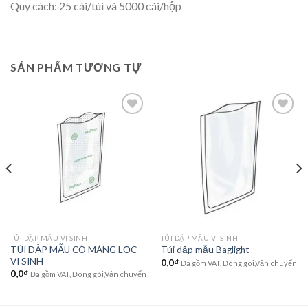
Quy cách: 25 cái/túi và 5000 cái/hộp
SẢN PHẨM TƯƠNG TỰ
Add to
Add to
wishlist
wishlist
TÚI DẬP MẪU VI SINH
TÚI DẬP MẪU VI SINH
TÚI DẬP MẪU CÓ MÀNG LỌC
Túi dập mẫu Baglight
VI SINH
0,0
₫
Đã gồm VAT, Đóng gói,Vận chuyển
0,0
₫
Đã gồm VAT, Đóng gói,Vận chuyển