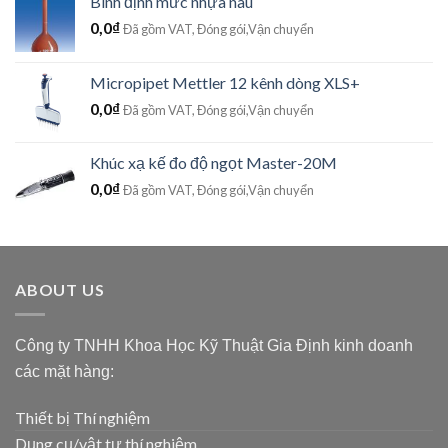
Bình định mức nhựa nâu
0,0
₫
Đã gồm VAT, Đóng gói,Vận chuyển
Micropipet Mettler 12 kênh dòng XLS+
0,0
₫
Đã gồm VAT, Đóng gói,Vận chuyển
Khúc xạ kế đo độ ngọt Master-20M
0,0
₫
Đã gồm VAT, Đóng gói,Vận chuyển
ABOUT US
Công ty TNHH Khoa Học Kỹ Thuật Gia Định kinh doanh
các mặt hàng:
Thiết bị Thí nghiệm
Dụng cụ/vật tư thí nghiệm