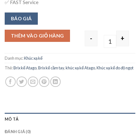
✅ FAST Service
BÁO GIÁ
THÊM VÀO GIỎ HÀNG
-
+
Quantity
Danh mục:
Khúc xạ kế
Thẻ:
Brix kế Atago
,
Brix kế cầm tay
,
khúc xạ kế Atago
,
Khúc xạ kế đo độ ngọt
MÔ TẢ
ĐÁNH GIÁ (0)