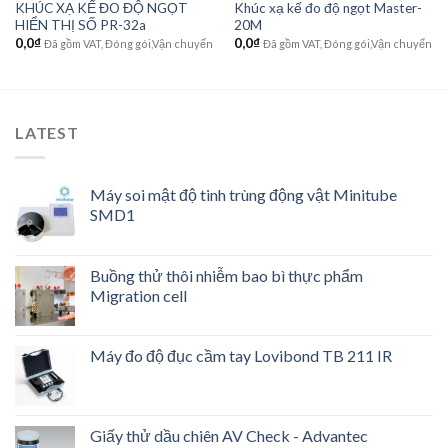
KHÚC XẠ KẾ ĐO ĐỘ NGỌT
Khúc xạ kế đo độ ngọt Master-
HIỂN THỊ SỐ PR-32a
20M
0,0
₫
0,0
₫
Đã gồm VAT, Đóng gói,Vận chuyển
Đã gồm VAT, Đóng gói,Vận chuyển
LATEST
Máy soi mật độ tinh trùng động vật Minitube
SMD1
Buồng thử thôi nhiễm bao bì thực phẩm
Migration cell
Máy đo độ đục cầm tay Lovibond TB 211 IR
Giấy thử dầu chiên AV Check - Advantec