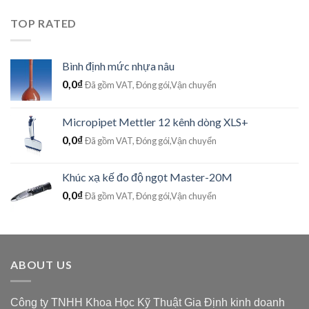
TOP RATED
Bình định mức nhựa nâu
0,0
₫
Đã gồm VAT, Đóng gói,Vận chuyển
Micropipet Mettler 12 kênh dòng XLS+
0,0
₫
Đã gồm VAT, Đóng gói,Vận chuyển
Khúc xạ kế đo độ ngọt Master-20M
0,0
₫
Đã gồm VAT, Đóng gói,Vận chuyển
ABOUT US
Công ty TNHH Khoa Học Kỹ Thuật Gia Định kinh doanh