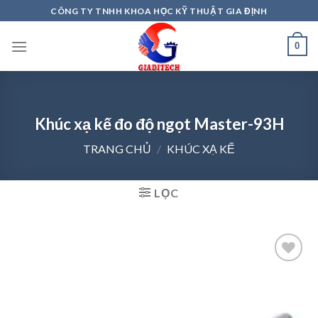
Skip
CÔNG TY TNHH KHOA HỌC KỸ THUẬT GIA ĐỊNH
to
content
0
Khúc xạ kế đo độ ngọt Master-93H
TRANG CHỦ
/
KHÚC XẠ KẾ
LỌC
Add to
wishlist