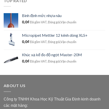
TOP RATED
Bình định mức nhựa nâu
0,0
₫
Đã gồm VAT, Đóng gói,Vận chuyển
Micropipet Mettler 12 kênh dòng XLS+
0,0
₫
Đã gồm VAT, Đóng gói,Vận chuyển
Khúc xạ kế đo độ ngọt Master-20M
0,0
₫
Đã gồm VAT, Đóng gói,Vận chuyển
ABOUT US
Công ty TNHH Khoa Học Kỹ Thuật Gia Định kinh doanh
các mặt hàng: