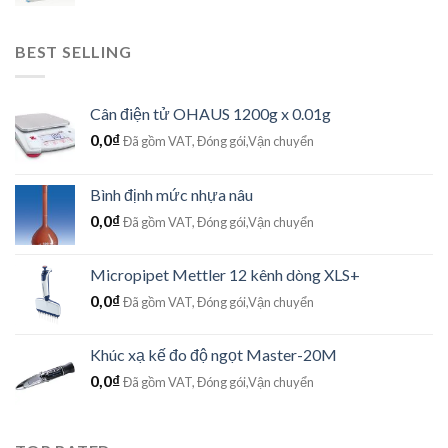
BEST SELLING
Cân điện tử OHAUS 1200g x 0.01g
0,0
₫
Đã gồm VAT, Đóng gói,Vận chuyển
Bình định mức nhựa nâu
0,0
₫
Đã gồm VAT, Đóng gói,Vận chuyển
Micropipet Mettler 12 kênh dòng XLS+
0,0
₫
Đã gồm VAT, Đóng gói,Vận chuyển
Khúc xạ kế đo độ ngọt Master-20M
0,0
₫
Đã gồm VAT, Đóng gói,Vận chuyển