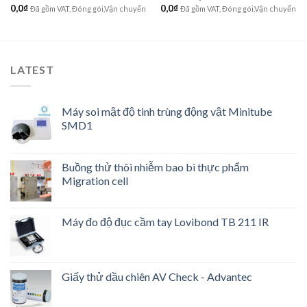
0,0
₫
0,0
₫
Đã gồm VAT, Đóng gói,Vận chuyển
Đã gồm VAT, Đóng gói,Vận chuyển
LATEST
Máy soi mật độ tinh trùng động vật Minitube
SMD1
Buồng thử thôi nhiễm bao bì thực phẩm
Migration cell
Máy đo độ đục cầm tay Lovibond TB 211 IR
Giấy thử dầu chiên AV Check - Advantec