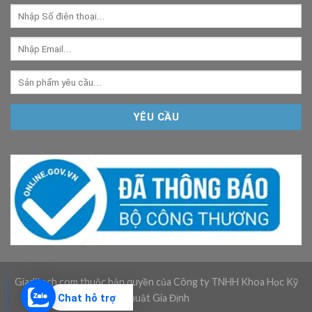
Giaditech.com thuộc bản quyền của Công ty TNHH Khoa Học Kỹ
Chat hỗ trợ
Thuật Gia Định