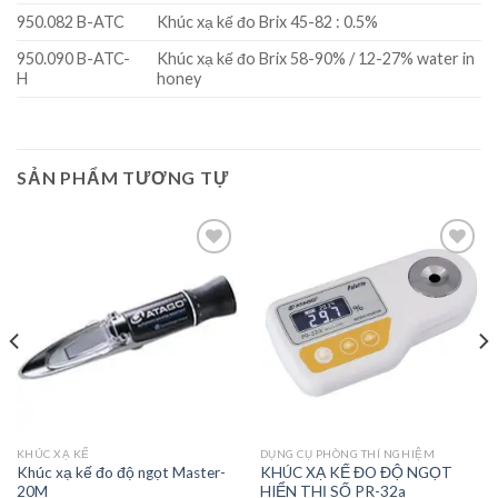
950.082 B-ATC
Khúc xạ kế đo Brix 45-82 : 0.5%
950.090 B-ATC-
Khúc xạ kế đo Brix 58-90% / 12-27% water in
H
honey
SẢN PHẨM TƯƠNG TỰ
Add to
Add to
wishlist
wishlist
KHÚC XẠ KẾ
DỤNG CỤ PHÒNG THÍ NGHIỆM
Khúc xạ kế đo độ ngọt Master-
KHÚC XẠ KẾ ĐO ĐỘ NGỌT
20M
HIỂN THỊ SỐ PR-32a