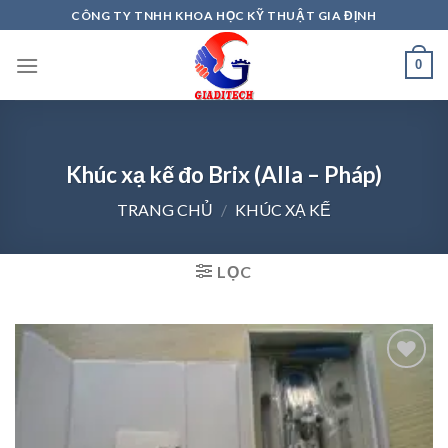
Skip
CÔNG TY TNHH KHOA HỌC KỸ THUẬT GIA ĐỊNH
to
content
0
Khúc xạ kế đo Brix (Alla – Pháp)
TRANG CHỦ
/
KHÚC XẠ KẾ
LỌC
Add to
wishlist