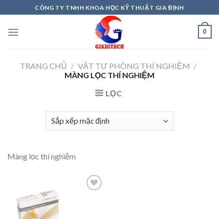
Skip
CÔNG TY TNHH KHOA HỌC KỸ THUẬT GIA ĐỊNH
to
content
0
TRANG CHỦ
/
VẬT TƯ PHÒNG THÍ NGHIỆM
/
MÀNG LỌC THÍ NGHIỆM
LỌC
Màng lọc thí nghiệm
Add to