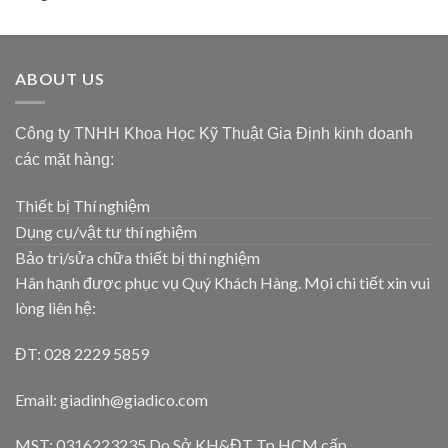
ABOUT US
Công ty TNHH Khoa Học Kỹ Thuật Gia Định kinh doanh
các mặt hàng:
Thiết bị Thí nghiệm
Dụng cụ/vật tư thí nghiệm
Bảo trì/sửa chữa thiết bị thí nghiệm
Hân hạnh được phục vụ Quý Khách Hàng. Mọi chi tiết xin vui
lòng liên hệ:
ĐT: 028 2229 5859
Email: giadinh@giadico.com
MST: 0316223235 Do Sở KH&ĐT Tp.HCM cấp