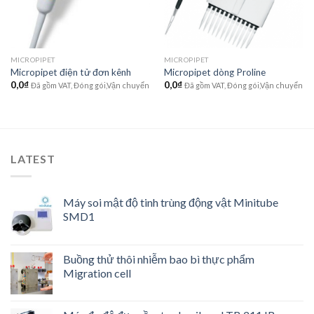
MICROPIPET
MICROPIPET
Micropipet điện tử đơn kênh
Micropipet dòng Proline
0,0
₫
0,0
₫
Đã gồm VAT, Đóng gói,Vận chuyển
Đã gồm VAT, Đóng gói,Vận chuyển
LATEST
Máy soi mật độ tinh trùng động vật Minitube
SMD1
Buồng thử thôi nhiễm bao bì thực phẩm
Migration cell