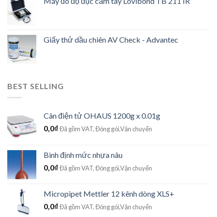
Máy đo độ đục cầm tay Lovibond TB 211 IR
Giấy thử dầu chiên AV Check - Advantec
BEST SELLING
Cân điện tử OHAUS 1200g x 0.01g
0,0
₫
Đã gồm VAT, Đóng gói,Vận chuyển
Bình định mức nhựa nâu
0,0
₫
Đã gồm VAT, Đóng gói,Vận chuyển
Micropipet Mettler 12 kênh dòng XLS+
0,0
₫
Đã gồm VAT, Đóng gói,Vận chuyển