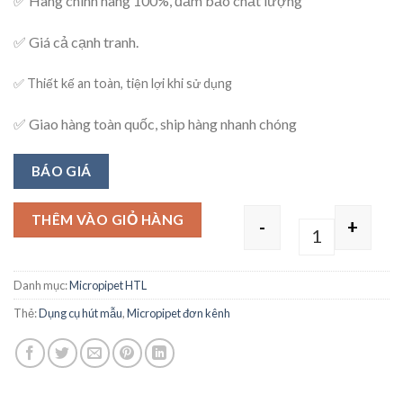
✅ Hàng chính hãng 100%, đảm bảo chất lượng
✅ Giá cả cạnh tranh.
✅ Thiết kế an toàn, tiện lợi khi sử dụng
✅ Giao hàng toàn quốc, ship hàng nhanh chóng
BÁO GIÁ
THÊM VÀO GIỎ HÀNG
-
+
Quantity
Danh mục:
Micropipet HTL
Thẻ:
Dụng cụ hút mẫu
,
Micropipet đơn kênh