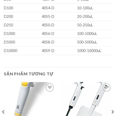
D100
4054-D
10-100uL
D200
4055-D
20-200uL
D250
4050-D
50-250uL
D1000
4056-D
100-1000uL
D5000
4058-D
500-5000uL
D10000
4059-D
1000-10000uL
SẢN PHẨM TƯƠNG TỰ
Add to
Add to
wishlist
wishlist