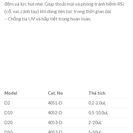
đệm và lực hút nhẹ. Giúp thoải mái và phòng tránh bệnh RSI
(cổ, vai, cánh tay) khi dùng liên tục trong thời gian dài
– Chống tia UV và hấp tiệt trùng hoàn toàn.
Model
Cat. No
Thể tích
D2
4051-D
0.2-2.0uL
D10
4052-D
0.5-10.0uL
D20
4053-D
2-20uL
D50
4057-D
5-50uL