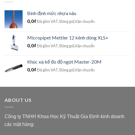
Bình định mức nhựa nâu
0,0
₫
Đã gồm VAT, Đóng gói,Vận chuyển
Micropipet Mettler 12 kênh dòng XLS+
0,0
₫
Đã gồm VAT, Đóng gói,Vận chuyển
Khúc xạ kế đo độ ngọt Master-20M
0,0
₫
Đã gồm VAT, Đóng gói,Vận chuyển
ABOUT US
Công ty TNHH Khoa Học Kỹ Thuật Gia Định kinh doanh
các mặt hàng: