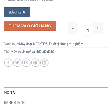
BÁO GIÁ
THÊM VÀO GIỎ HÀNG
-
+
Quantity
Danh mục:
Máy đo pH/ EC/TDS
,
Thiết bị phòng thí nghiệm
Thẻ:
Máy đo pH mV và nhiệt độ để bàn
MÔ TẢ
ĐÁNH GIÁ (0)