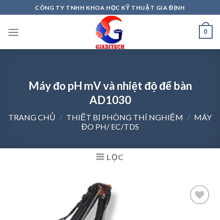
Skip
CÔNG TY TNHH KHOA HỌC KỸ THUẬT GIA ĐỊNH
to
content
0
Máy đo pH mV và nhiệt độ để bàn
AD1030
TRANG CHỦ
/
THIẾT BỊ PHÒNG THÍ NGHIỆM
/
MÁY
ĐO PH/ EC/TDS
LỌC