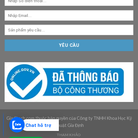
Giaditech.com thuộc bản quyền của Công ty TNHH Khoa Học Kỹ
Chat hỗ trợ
Thuật Gia Định
THAM KHẢO