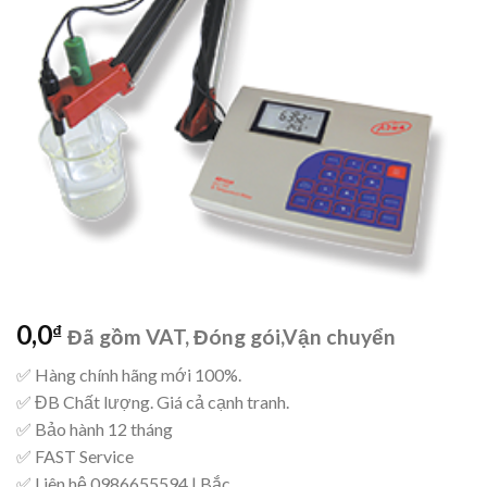
Add to
wishlist
0,0
₫
Đã gồm VAT, Đóng gói,Vận chuyển
✅ Hàng chính hãng mới 100%.
✅ ĐB Chất lượng. Giá cả cạnh tranh.
✅ Bảo hành 12 tháng
✅ FAST Service
✅ Liên hệ 0986655594 | Bắc