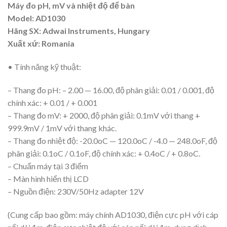
Máy đo pH, mV và nhiệt độ để bàn
Model: AD1030
Hãng SX: Adwai Instruments, Hungary
Xuất xứ: Romania
• Tính năng kỹ thuật:
– Thang đo pH: – 2.00 — 16.00, độ phân giải: 0.01 / 0.001, độ
chính xác: + 0.01 / + 0.001
– Thang đo mV: + 2000, độ phân giải: 0.1mV với thang +
999.9mV / 1mV với thang khác.
– Thang đo nhiệt độ: -20.0oC — 120.0oC / -4.0 — 248.0oF, độ
phân giải: 0.1oC / 0.1oF, độ chính xác: + 0.4oC / + 0.8oC.
– Chuẩn máy tại 3 điểm
– Màn hình hiển thị LCD
– Nguồn điện: 230V/50Hz adapter 12V
(Cung cấp bao gồm: máy chính AD1030, điện cực pH với cáp