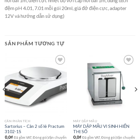
nối dài 1m, điện cực nhiệt độ với cáp nối dài 1m, dung dịch
đệm pH 4.01, 7.01 mỗi gói 20ml, giá đở điện cực, adapter
12V và hướng dẫn sử dụng)
SẢN PHẨM TƯƠNG TỰ
Add to
Add to
wishlist
wishlist
CÂN PHÂN TÍCH
MÁY DẬP MẪU
Sartorius – Cân 2 số lẻ Practum
MÁY DẬP MẪU VI SINH HIỂN
3102-1S
THỊ SỐ
0,0
₫
0,0
₫
Đã gồm VAT, Đóng gói,Vận chuyển
Đã gồm VAT, Đóng gói,Vận chuyển