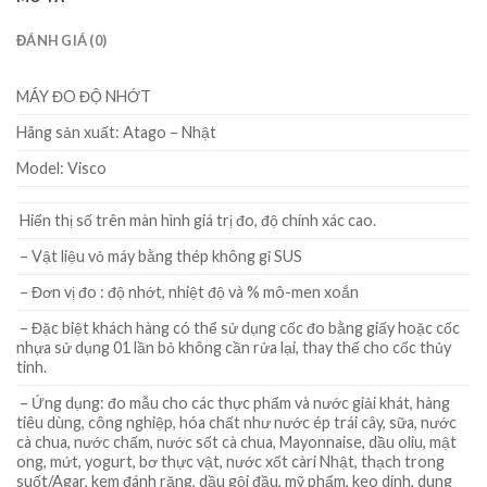
ĐÁNH GIÁ (0)
MÁY ĐO ĐỘ NHỚT
Hãng sản xuất: Atago – Nhật
Model: Visco
Hiển thị số trên màn hình giá trị đo, độ chính xác cao.
– Vật liệu vỏ máy bằng thép không gỉ SUS
– Đơn vị đo : độ nhớt, nhiệt độ và % mô-men xoắn
– Đặc biệt khách hàng có thể sử dụng cốc đo bằng giấy hoặc cốc
nhựa sử dụng 01 lần bỏ không cần rửa lại, thay thế cho cốc thủy
tinh.
– Ứng dụng: đo mẫu cho các thực phẩm và nước giải khát, hàng
tiêu dùng, công nghiệp, hóa chất như nước ép trái cây, sữa, nước
cà chua, nước chấm, nước sốt cà chua, Mayonnaise, dầu oliu, mật
ong, mứt, yogurt, bơ thực vật, nước xốt càri Nhật, thạch trong
suốt/Agar, kem đánh răng, dầu gội đầu, mỹ phẩm, keo dính, dung