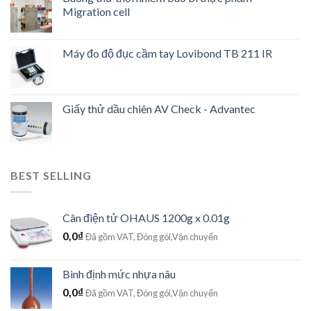
Migration cell
Máy đo độ đục cầm tay Lovibond TB 211 IR
Giấy thử dầu chiên AV Check - Advantec
BEST SELLING
Cân điện tử OHAUS 1200g x 0.01g
0,0
₫
Đã gồm VAT, Đóng gói,Vận chuyển
Bình định mức nhựa nâu
0,0
₫
Đã gồm VAT, Đóng gói,Vận chuyển