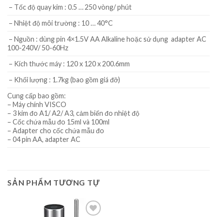
– Tốc độ quay kim : 0.5 … 250 vòng/ phút
– Nhiệt độ môi trường : 10 … 40°C
– Nguồn : dùng pin 4×1.5V AA Alkaline hoặc sử dụng adapter AC
100-240V/ 50-60Hz
– Kích thước máy : 120 x 120 x 200.6mm
– Khối lượng : 1.7kg (bao gồm giá đỡ)
Cung cấp bao gồm:
– Máy chính VISCO
– 3 kim đo A1/ A2/ A3, cảm biến đo nhiệt độ
– Cốc chứa mẫu đo 15ml và 100ml
– Adapter cho cốc chứa mẫu đo
– 04 pin AA, adapter AC
SẢN PHẨM TƯƠNG TỰ