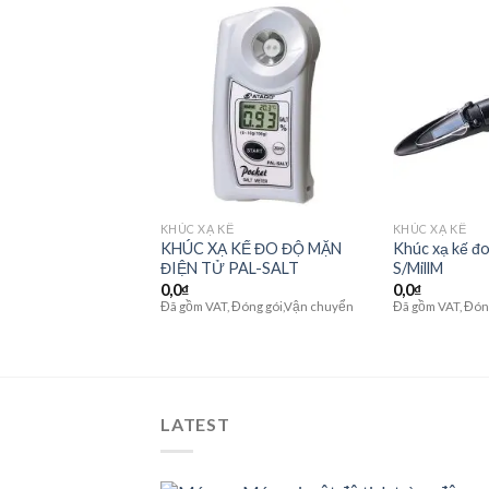
Ế
ế điện tử Atago đo
 421
Add to
Add to
wishlist
wishlist
KHÚC XẠ KẾ
KHÚC XẠ KẾ
KHÚC XẠ KẾ ĐO ĐỘ MẶN
Khúc xạ kế đ
ĐIỆN TỬ PAL-SALT
S/MillM
0,0
₫
0,0
₫
Đã gồm VAT, Đóng gói,Vận chuyển
Đã gồm VAT, Đón
LATEST