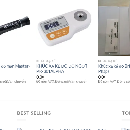
Add to
Add to
wishlist
wishlist
KHÚC XẠ KẾ
KHÚC XẠ KẾ
o độ mặn Master-
KHÚC XẠ KẾ ĐO ĐỘ NGỌT
Khúc xạ kế đo Brix
PR-301ALPHA
Pháp)
0,0
₫
0,0
₫
g gói,Vận chuyển
Đã gồm VAT, Đóng gói,Vận chuyển
Đã gồm VAT, Đóng gó
BEST SELLING
TO