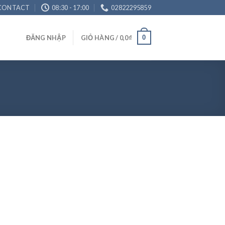
CONTACT
08:30 - 17:00
02822295859
0
ĐĂNG NHẬP
GIỎ HÀNG /
0,0
₫