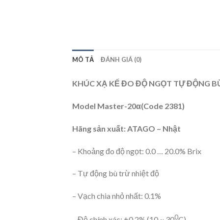
MÔ TẢ
ĐÁNH GIÁ (0)
KHÚC XẠ KẾ ĐO ĐỘ NGỌT TỰ ĐỘNG B
Model Master-20
α
(Code 2381)
Hãng sản xuất: ATAGO – Nhật
– Khoảng đo độ ngọt: 0.0 … 20.0% Brix
– Tự động bù trừ nhiệt độ
– Vạch chia nhỏ nhất: 0.1%
0
– Độ chính xác: ±0.2% (10 ~ 30
C)