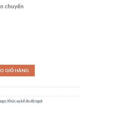
ận chuyển
O GIỎ HÀNG
tago
,
Khúc xạ kế đo độ ngọt