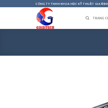
Skip
CÔNG TY TNHH KHOA HỌC KỸ THUẬT GIA ĐỊN
to
content
TRANG C