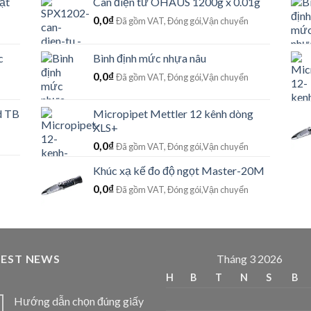
ật
Cân điện tử OHAUS 1200g x 0.01g
0,0
₫
Đã gồm VAT, Đóng gói,Vận chuyển
c
Bình định mức nhựa nâu
0,0
₫
Đã gồm VAT, Đóng gói,Vận chuyển
d TB
Micropipet Mettler 12 kênh dòng
XLS+
0,0
₫
Đã gồm VAT, Đóng gói,Vận chuyển
Khúc xạ kế đo độ ngọt Master-20M
0,0
₫
Đã gồm VAT, Đóng gói,Vận chuyển
TEST NEWS
Tháng 3 2026
H
B
T
N
S
B
Hướng dẫn chọn đúng giấy