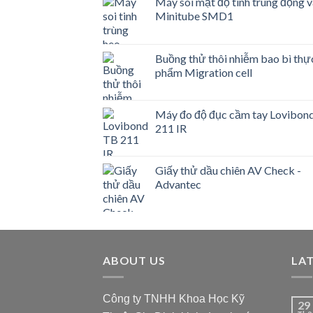
Máy soi mật độ tinh trùng động v
Minitube SMD1
Buồng thử thôi nhiễm bao bì thự
phẩm Migration cell
Máy đo độ đục cầm tay Lovibon
211 IR
Giấy thử dầu chiên AV Check -
Advantec
ABOUT US
LA
Công ty TNHH Khoa Học Kỹ
29