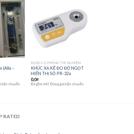
Add to
Add to
wishlist
wishlist
DỤNG CỤ PHÒNG THÍ NGHIỆM
 (Alla –
KHÚC XẠ KẾ ĐO ĐỘ NGỌT
HIỂN THỊ SỐ PR-32a
0,0
₫
i,Vận chuyển
Đã gồm VAT, Đóng gói,Vận chuyển
P RATED