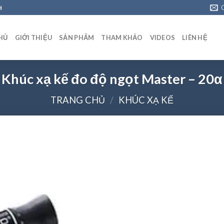
H
HỦ
GIỚI THIỆU
SẢN PHẨM
THAM KHẢO
VIDEOS
LIÊN HỆ
Khúc xạ kế đo độ ngọt Master – 20α
TRANG CHỦ
/
KHÚC XẠ KẾ
Add to
wishlist