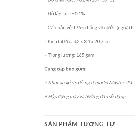
– Độ lập lại: : ±0.1%
– Cấp bảo vệ: IP65 chống vô nước (ngoại t
– Kích thước: 3.2 x 3.4 x 20.7cm
– Trọng lượng: 165 gam
Cung cấp bao gồm:
+ Khúc xạ kế đo độ ngọt model Master-20
a
+ Hộp đựng máy và hướng dẫn sử dụng
SẢN PHẨM TƯƠNG TỰ