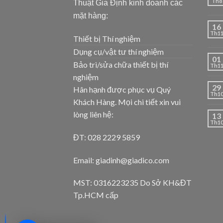
Th8
Thuật Gia Định kinh doanh các
mặt hàng:
16
Th1
Thiết bị Thí nghiệm
Dụng cụ/vật tư thí nghiệm
01
Bảo trì/sửa chữa thiết bị thí
Th1
nghiệm
29
Hân hạnh được phục vụ Quý
Th1
Khách Hàng. Mọi chi tiết xin vui
lòng liên hệ:
13
Th1
ĐT: 028 2229 5859
Email: giadinh@giadico.com
MST: 0316223235 Do Sở KH&ĐT
Tp.HCM cấp