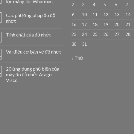
lọc màng lọc Whatman
2
3
4
5
6
7
9
10
11
12
13
14
Các phương pháp đo độ
1
nhớt
16
17
18
19
20
21
23
24
25
26
27
28
Tính chất của độ nhớt
1
30
31
Vài điều cơ bản về độ nhớt
0
« Th8
20 ứng dụng phổ biến của
0
máy đo độ nhớt Atago
Visco