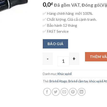
0,0
₫
Đã gồm VAT, Đóng gói,V
✅ Hàng chính hãng mới 100%.
✅ Chất lượng. Giá cả cạnh tranh.
✅ Bảo hành 12 tháng
✅ FAST Service
BÁO GIÁ
THÊM VÀ
-
+
Quantity
Danh mục:
Khúc xạ kế
Thẻ:
Brix kế Atago
,
Brix kế cầm tay
,
khúc xạ kế A