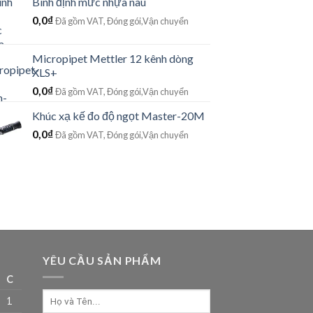
Bình định mức nhựa nâu
0,0
₫
Đã gồm VAT, Đóng gói,Vận chuyển
Micropipet Mettler 12 kênh dòng
XLS+
0,0
₫
Đã gồm VAT, Đóng gói,Vận chuyển
Khúc xạ kế đo độ ngọt Master-20M
0,0
₫
Đã gồm VAT, Đóng gói,Vận chuyển
YÊU CẦU SẢN PHẨM
C
1