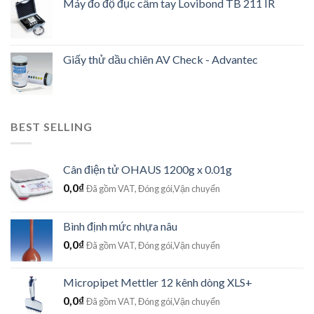
Máy đo độ đục cầm tay Lovibond TB 211 IR
Giấy thử dầu chiên AV Check - Advantec
BEST SELLING
Cân điện tử OHAUS 1200g x 0.01g
0,0
₫
Đã gồm VAT, Đóng gói,Vận chuyển
Bình định mức nhựa nâu
0,0
₫
Đã gồm VAT, Đóng gói,Vận chuyển
Micropipet Mettler 12 kênh dòng XLS+
0,0
₫
Đã gồm VAT, Đóng gói,Vận chuyển