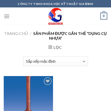
Skip
CÔNG TY TNHH KHOA HỌC KỸ THUẬT GIA ĐỊNH
to
content
0
TRANG CHỦ
/
SẢN PHẨM ĐƯỢC GẮN THẺ “DỤNG CỤ
NHỰA”
LỌC
Add to
wishlist