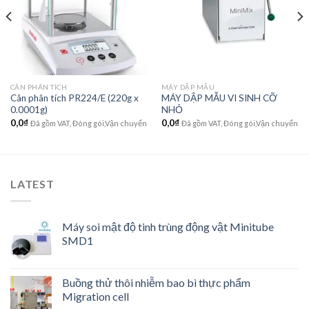
wishlist
wishlist
CÂN PHÂN TÍCH
MÁY DẬP MẪU
Cân phân tích PR224/E (220g x
MÁY DẬP MẪU VI SINH CỠ
0.0001g)
NHỎ
0,0
₫
0,0
₫
Đã gồm VAT, Đóng gói,Vận chuyển
Đã gồm VAT, Đóng gói,Vận chuyển
LATEST
Máy soi mật độ tinh trùng động vật Minitube
SMD1
Buồng thử thôi nhiễm bao bì thực phẩm
Migration cell