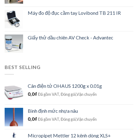
Máy đo độ đục cầm tay Lovibond TB 211 IR
Giấy thử dầu chiên AV Check - Advantec
BEST SELLING
Cân điện tử OHAUS 1200g x 0.01g
0,0
₫
Đã gồm VAT, Đóng gói,Vận chuyển
Bình định mức nhựa nâu
0,0
₫
Đã gồm VAT, Đóng gói,Vận chuyển
Micropipet Mettler 12 kênh dòng XLS+