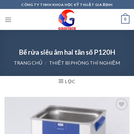
Skip
CÔNG TY TNHH KHOA HỌC KỸ THUẬT GIA ĐỊNH
to
content
0
Bể rửa siêu âm hai tần số P120H
TRANG CHỦ
/
THIẾT BỊ PHÒNG THÍ NGHIỆM
LỌC
Add to
wishlist