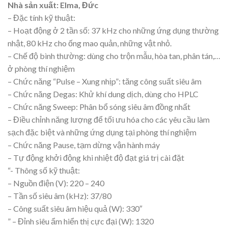
Nhà sản xuất: Elma, Đức
– Đặc tính kỹ thuật:
– Hoạt động ở 2 tần số: 37 kHz cho những ứng dụng thường
nhật, 80 kHz cho ống mao quản, những vật nhỏ.
– Chế độ bình thường: dùng cho trộn mẫu, hòa tan, phân tán,…
ở phòng thí nghiệm
– Chức năng “Pulse – Xung nhịp”: tăng công suất siêu âm
– Chức năng Degas: Khử khí dung dịch, dùng cho HPLC
– Chức năng Sweep: Phân bổ sóng siêu âm đồng nhất
– Điều chỉnh năng lượng để tối ưu hóa cho các yêu cầu làm
sạch đặc biệt và những ứng dụng tại phòng thí nghiệm
– Chức năng Pause, tạm dừng vận hành máy
– Tự động khởi động khi nhiệt độ đạt giá trị cài đặt
“- Thông số kỹ thuật:
– Nguồn điện (V): 220 – 240
– Tần số siêu âm (kHz): 37/80
– Công suất siêu âm hiệu quả (W): 330″
” – Đỉnh siêu ẩm hiển thị cực đại (W): 1320