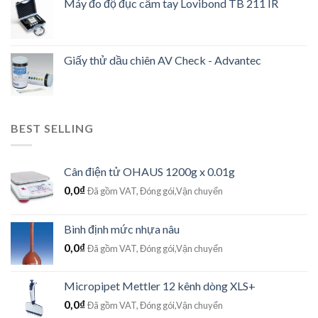
Máy đo độ đục cầm tay Lovibond TB 211 IR
Giấy thử dầu chiên AV Check - Advantec
BEST SELLING
Cân điện tử OHAUS 1200g x 0.01g
0,0
₫
Đã gồm VAT, Đóng gói,Vận chuyển
Bình định mức nhựa nâu
0,0
₫
Đã gồm VAT, Đóng gói,Vận chuyển
Micropipet Mettler 12 kênh dòng XLS+
0,0
₫
Đã gồm VAT, Đóng gói,Vận chuyển