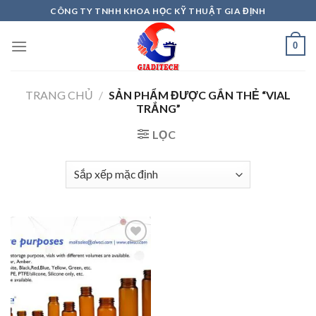
Skip
CÔNG TY TNHH KHOA HỌC KỸ THUẬT GIA ĐỊNH
to
content
0
TRANG CHỦ
/
SẢN PHẨM ĐƯỢC GẮN THẺ “VIAL
TRẮNG”
LỌC
Add to
wishlist