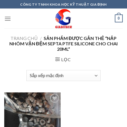
Skip
CÔNG TY TNHH KHOA HỌC KỸ THUẬT GIA ĐỊNH
to
content
0
TRANG CHỦ
/
SẢN PHẨM ĐƯỢC GẮN THẺ “NẮP
NHÔM VẶN ĐỆM SEPTA PTFE SILICONE CHO CHAI
20ML”
LỌC
Add to
wishlist