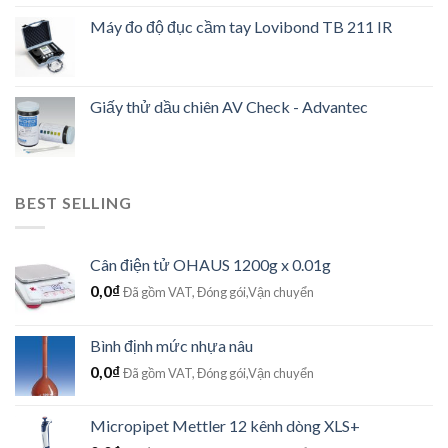
Máy đo độ đục cầm tay Lovibond TB 211 IR
Giấy thử dầu chiên AV Check - Advantec
BEST SELLING
Cân điện tử OHAUS 1200g x 0.01g
0,0
₫
Đã gồm VAT, Đóng gói,Vận chuyển
Bình định mức nhựa nâu
0,0
₫
Đã gồm VAT, Đóng gói,Vận chuyển
Micropipet Mettler 12 kênh dòng XLS+