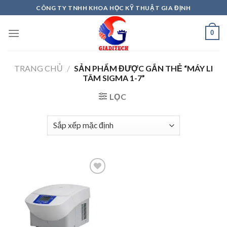
Skip
CÔNG TY TNHH KHOA HỌC KỸ THUẬT GIA ĐỊNH
to
content
0
TRANG CHỦ
/
SẢN PHẨM ĐƯỢC GẮN THẺ “MÁY LI
TÂM SIGMA 1-7”
LỌC
Add to
wishlist