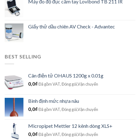
Máy đo độ đục cầm tay Lovibond TB 211 IR
Giấy thử dầu chiên AV Check - Advantec
BEST SELLING
Cân điện tử OHAUS 1200g x 0.01g
0,0
₫
Đã gồm VAT, Đóng gói,Vận chuyển
Bình định mức nhựa nâu
0,0
₫
Đã gồm VAT, Đóng gói,Vận chuyển
Micropipet Mettler 12 kênh dòng XLS+
0,0
₫
Đã gồm VAT, Đóng gói,Vận chuyển