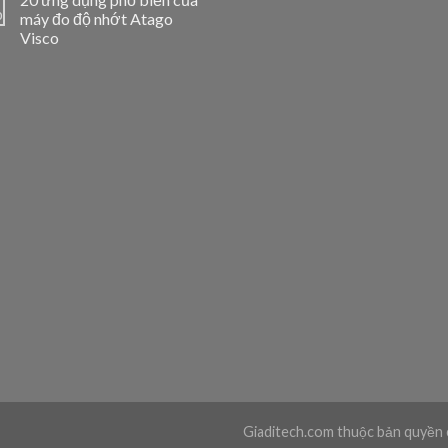
0
máy đo độ nhớt Atago
Visco
Giaditech.com thuộc bản quyền