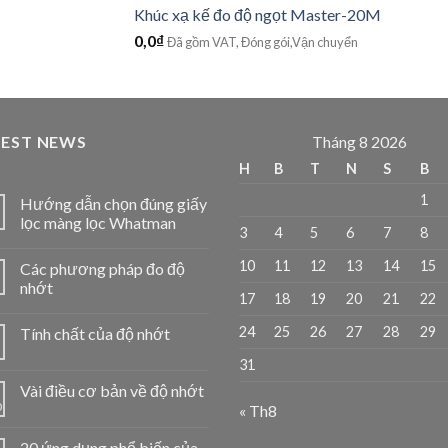
Khúc xạ kế đo độ ngọt Master-20M
0,0
₫
Đã gồm VAT, Đóng gói,Vận chuyển
TEST NEWS
Tháng 8 2026
H
B
T
N
S
B
1
Hướng dẫn chọn đúng giấy
lọc màng lọc Whatman
3
4
5
6
7
8
10
11
12
13
14
15
Các phương pháp đo độ
1
nhớt
17
18
19
20
21
22
24
25
26
27
28
29
Tính chất của độ nhớt
1
31
Vài điều cơ bản về độ nhớt
0
« Th8
20 ứng dụng phổ biến của