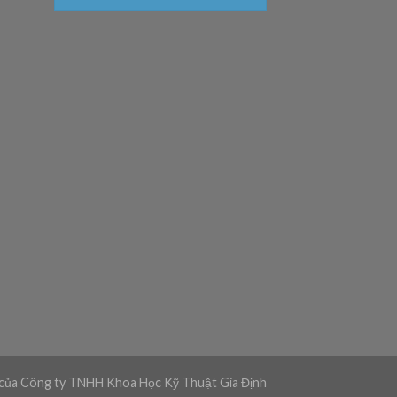
 của Công ty TNHH Khoa Học Kỹ Thuật Gia Định