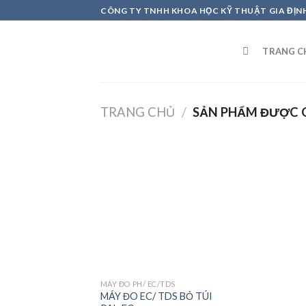
Skip
CÔNG TY TNHH KHOA HỌC KỸ THUẬT GIA ĐỊN
to
content
TRANG C
TRANG CHỦ
/
SẢN PHẨM ĐƯỢC G
Add to
wishlist
MÁY ĐO PH/ EC/TDS
MÁY ĐO EC/ TDS BỎ TÚI