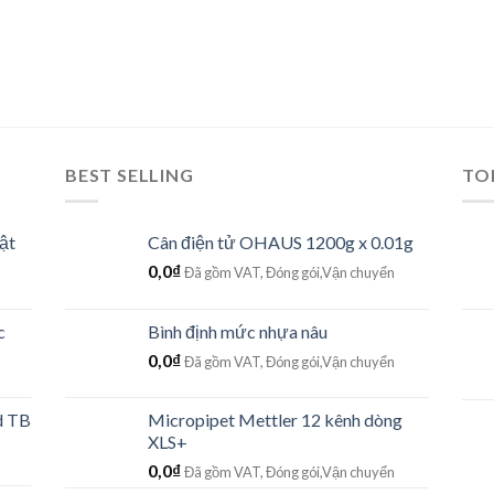
BEST SELLING
TO
ật
Cân điện tử OHAUS 1200g x 0.01g
0,0
₫
Đã gồm VAT, Đóng gói,Vận chuyển
c
Bình định mức nhựa nâu
0,0
₫
Đã gồm VAT, Đóng gói,Vận chuyển
d TB
Micropipet Mettler 12 kênh dòng
XLS+
0,0
₫
Đã gồm VAT, Đóng gói,Vận chuyển