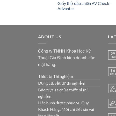
Giấy thử dầu chiên AV Check -
Advantec
ABOUT US
LA
Công ty TNHH Khoa Học Kỹ
29
Th8
Thuật Gia Định kinh doanh các
mặt hàng:
16
Th1
Thiết bị Thí nghiệm
Dụng cụ/vật tư thí nghiệm
01
Bảo trì/sửa chữa thiết bị thí
Th1
nghiệm
29
Hân hạnh được phục vụ Quý
Th1
Khách Hàng. Mọi chi tiết xin vui
lòng liên hệ: