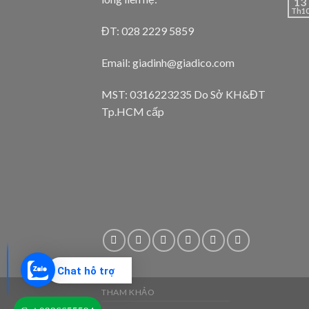
13
Th1
ĐT: 028 2229 5859
Email: giadinh@giadico.com
MST: 0316223235 Do Sở KH&ĐT
Tp.HCM cấp
Chat hỗ trợ
THAM KHẢO