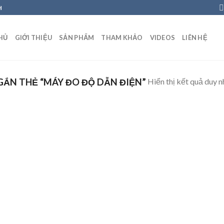
H
HỦ
GIỚI THIỆU
SẢN PHẨM
THAM KHẢO
VIDEOS
LIÊN HỆ
Hiển thị kết quả duy n
ẮN THẺ “MÁY ĐO ĐỘ DẪN ĐIỆN”