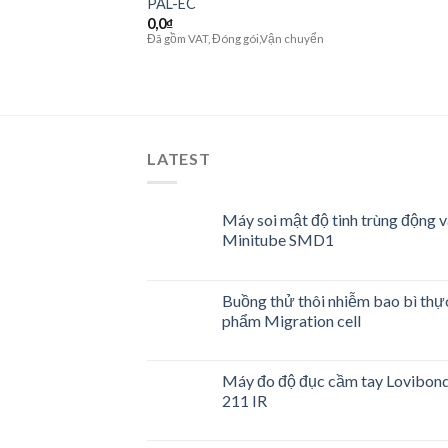
PAL-EC
0,0
₫
Đã gồm VAT, Đóng gói,Vận chuyển
LATEST
Máy soi mật độ tinh trùng động v
Minitube SMD1
Buồng thử thôi nhiễm bao bì thự
phẩm Migration cell
Máy đo độ đục cầm tay Lovibon
211 IR