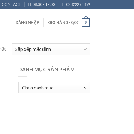
CONTACT
08:30 - 17:00
02822295859
0
ĐĂNG NHẬP
GIỎ HÀNG /
0,0
₫
hất
DANH MỤC SẢN PHẨM