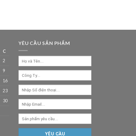
YÊU CẦU SẢN PHẨM
C
2
9
16
23
30