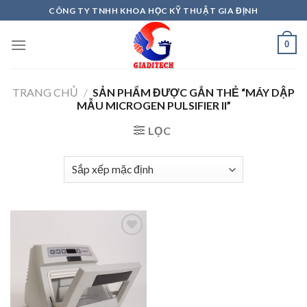
Skip
CÔNG TY TNHH KHOA HỌC KỸ THUẬT GIA ĐỊNH
to
content
0
TRANG CHỦ
/
SẢN PHẨM ĐƯỢC GẮN THẺ “MÁY DẬP
MẪU MICROGEN PULSIFIER II”
LỌC
Add to
wishlist