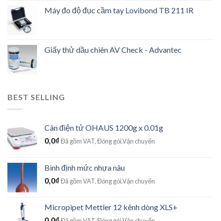
Máy đo độ đục cầm tay Lovibond TB 211 IR
Giấy thử dầu chiên AV Check - Advantec
BEST SELLING
Cân điện tử OHAUS 1200g x 0.01g
0,0
₫
Đã gồm VAT, Đóng gói,Vận chuyển
Bình định mức nhựa nâu
0,0
₫
Đã gồm VAT, Đóng gói,Vận chuyển
Micropipet Mettler 12 kênh dòng XLS+
0,0
₫
Đã gồm VAT, Đóng gói,Vận chuyển