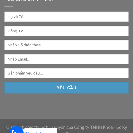
Giaditech.com thuộc bản quyền của Công ty TNHH Khoa Học Kỹ