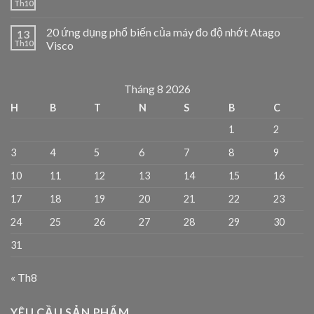
Th10
20 ứng dụng phổ biến của máy đo độ nhớt Atago
13
Th10
Visco
Tháng 8 2026
H
B
T
N
S
B
C
1
2
3
4
5
6
7
8
9
10
11
12
13
14
15
16
17
18
19
20
21
22
23
24
25
26
27
28
29
30
31
« Th8
YÊU CẦU SẢN PHẨM