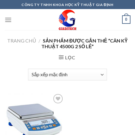
Skip
CÔNG TY TNHH KHOA HỌC KỸ THUẬT GIA ĐỊNH
to
content
0
TRANG CHỦ
/
SẢN PHẨM ĐƯỢC GẮN THẺ “CÂN KỸ
THUẬT 4500G 2 SỐ LẺ”
LỌC
Add to
wishlist