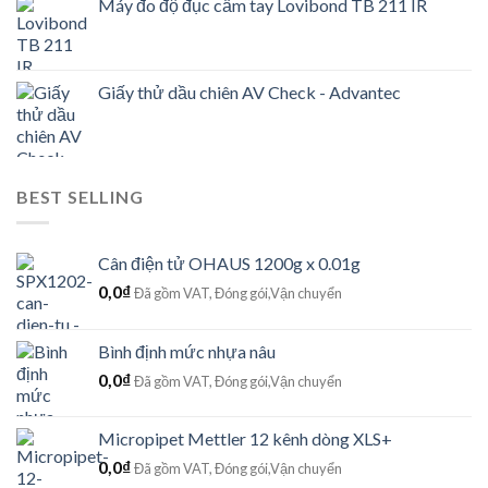
Máy đo độ đục cầm tay Lovibond TB 211 IR
Giấy thử dầu chiên AV Check - Advantec
BEST SELLING
Cân điện tử OHAUS 1200g x 0.01g
0,0
₫
Đã gồm VAT, Đóng gói,Vận chuyển
Bình định mức nhựa nâu
0,0
₫
Đã gồm VAT, Đóng gói,Vận chuyển
Micropipet Mettler 12 kênh dòng XLS+
0,0
₫
Đã gồm VAT, Đóng gói,Vận chuyển