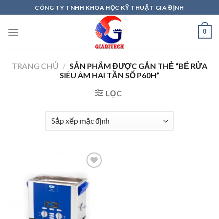
Skip
CÔNG TY TNHH KHOA HỌC KỸ THUẬT GIA ĐỊNH
to
content
0
TRANG CHỦ
/
SẢN PHẨM ĐƯỢC GẮN THẺ “BỂ RỬA
SIÊU ÂM HAI TẦN SỐ P60H”
LỌC
Add to
wishlist