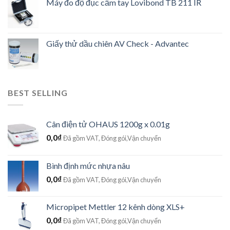
Máy đo độ đục cầm tay Lovibond TB 211 IR
Giấy thử dầu chiên AV Check - Advantec
BEST SELLING
Cân điện tử OHAUS 1200g x 0.01g
0,0
₫
Đã gồm VAT, Đóng gói,Vận chuyển
Bình định mức nhựa nâu
0,0
₫
Đã gồm VAT, Đóng gói,Vận chuyển
Micropipet Mettler 12 kênh dòng XLS+
0,0
₫
Đã gồm VAT, Đóng gói,Vận chuyển