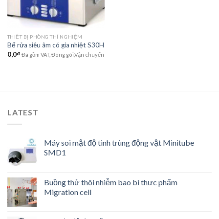
THIẾT BỊ PHÒNG THÍ NGHIỆM
Bể rửa siêu âm có gia nhiệt S30H
0,0
₫
Đã gồm VAT, Đóng gói,Vận chuyển
LATEST
Máy soi mật độ tinh trùng động vật Minitube
SMD1
Buồng thử thôi nhiễm bao bì thực phẩm
Migration cell