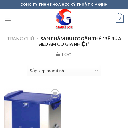
Skip
CÔNG TY TNHH KHOA HỌC KỸ THUẬT GIA ĐỊNH
to
content
0
TRANG CHỦ
/
SẢN PHẨM ĐƯỢC GẮN THẺ “BỂ RỬA
SIÊU ÂM CÓ GIA NHIỆT”
LỌC
Add to
wishlist