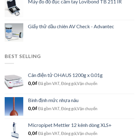
Máy đo độ đục cầm tay Lovibond TB 211 IR
Giấy thử dầu chiên AV Check - Advantec
BEST SELLING
Cân điện tử OHAUS 1200g x 0.01g
0,0
₫
Đã gồm VAT, Đóng gói,Vận chuyển
Bình định mức nhựa nâu
0,0
₫
Đã gồm VAT, Đóng gói,Vận chuyển
Micropipet Mettler 12 kênh dòng XLS+
0,0
₫
Đã gồm VAT, Đóng gói,Vận chuyển