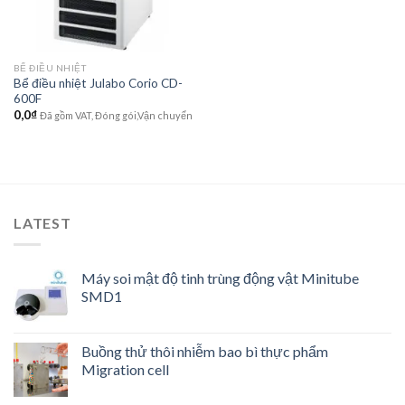
BỂ ĐIỀU NHIỆT
Bể điều nhiệt Julabo Corio CD-
600F
0,0
₫
Đã gồm VAT, Đóng gói,Vận chuyển
LATEST
Máy soi mật độ tinh trùng động vật Minitube
SMD1
Buồng thử thôi nhiễm bao bì thực phẩm
Migration cell