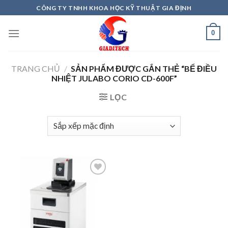
Skip
CÔNG TY TNHH KHOA HỌC KỸ THUẬT GIA ĐỊNH
to
content
0
TRANG CHỦ
/
SẢN PHẨM ĐƯỢC GẮN THẺ “BỂ ĐIỀU
NHIỆT JULABO CORIO CD-600F”
LỌC
Add to
wishlist