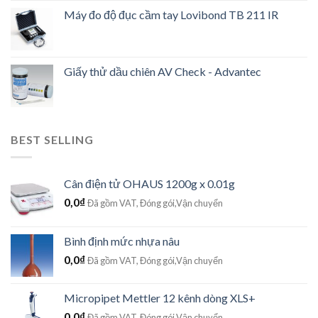
Máy đo độ đục cầm tay Lovibond TB 211 IR
Giấy thử dầu chiên AV Check - Advantec
BEST SELLING
Cân điện tử OHAUS 1200g x 0.01g
0,0
₫
Đã gồm VAT, Đóng gói,Vận chuyển
Bình định mức nhựa nâu
0,0
₫
Đã gồm VAT, Đóng gói,Vận chuyển
Micropipet Mettler 12 kênh dòng XLS+
0,0
₫
Đã gồm VAT, Đóng gói,Vận chuyển