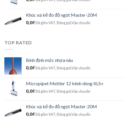
Khúc xạ kế đo độ ngọt Master-20M
0,0
₫
Đã gồm VAT, Đóng gói,Vận chuyển
TOP RATED
Bình định mức nhựa nâu
0,0
₫
Đã gồm VAT, Đóng gói,Vận chuyển
Micropipet Mettler 12 kênh dòng XLS+
0,0
₫
Đã gồm VAT, Đóng gói,Vận chuyển
Khúc xạ kế đo độ ngọt Master-20M
0,0
₫
Đã gồm VAT, Đóng gói,Vận chuyển